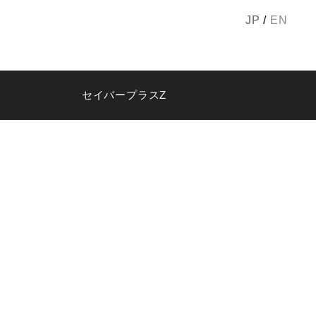
JP
/
EN
セイバープラスZ